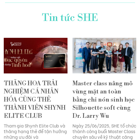
Tin tức SHE
Hỗ trợ khách hàng
Tin Tức
Liên hệ
THĂNG HOA TRẢI
Master class nâng mô
NGHIỆM CÁ NHÂN
vùng mặt an toàn
HÓA CÙNG THẺ
bằng chỉ nón sinh học
THÀNH VIÊN SHYNH
Silhouette soft cùng
ELITE CLUB
Dr. Larry Wu
Tham gia Shynh Elite Club và
Ngày 25/06/2025, SHE tổ chức
thăng hạng thẻ để tận hưởng
thành công buổi Master Class
những ưu đãi và
chuyên sâu về kỹ thuật căng