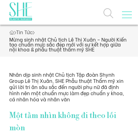
Tin Tức
Trang chủ
Mừng sinh nhật Chủ tịch Lê Thị Xuân – Người Kiến
tạo chuẩn mực sắc đẹp mới với sự kết hợp giữa
nội khoa & phẫu thuật thẩm mỹ SHE
Về chúng tôi
Nhân dịp sinh nhật Chủ tịch Tập đoàn Shynh
Dịch vụ
Group Lê Thị Xuân, SHE Phẫu thuật Thẩm mỹ xin
gửi lời tri ân sâu sắc đến người phụ nữ đã định
Câu chuyện thương hiệu
hình nên một chuẩn mực làm đẹp chuẩn y khoa,
Giải thưởng, chứng nhận
cá nhân hóa và nhân văn
Loyalty Program
Dịch vụ nổi bật
Một tầm nhìn không đi theo lối
Ưu đãi
mòn
Danh sách dịch vụ
Khách hàng thực tế