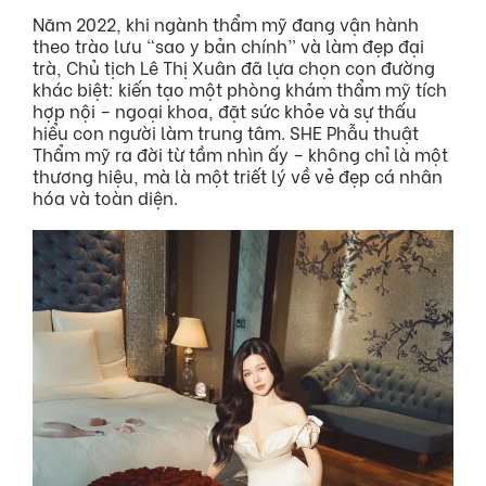
Năm 2022, khi ngành thẩm mỹ đang vận hành
theo trào lưu “sao y bản chính” và làm đẹp đại
trà, Chủ tịch Lê Thị Xuân đã lựa chọn con đường
Hỗ trợ khách hàng
khác biệt: kiến tạo một phòng khám thẩm mỹ tích
hợp nội – ngoại khoa, đặt sức khỏe và sự thấu
hiểu con người làm trung tâm. SHE Phẫu thuật
Tin Tức
Thẩm mỹ ra đời từ tầm nhìn ấy – không chỉ là một
thương hiệu, mà là một triết lý về vẻ đẹp cá nhân
hóa và toàn diện.
Liên hệ