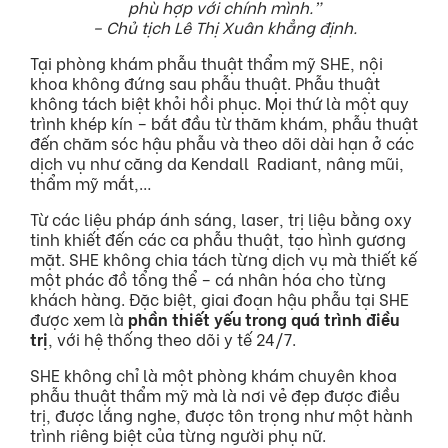
phù hợp với chính mình.”
– Chủ tịch Lê Thị Xuân khẳng định.
Tại phòng khám phẫu thuật thẩm mỹ SHE, nội
khoa không đứng sau phẫu thuật. Phẫu thuật
không tách biệt khỏi hồi phục. Mọi thứ là một quy
trình khép kín – bắt đầu từ thăm khám, phẫu thuật
đến chăm sóc hậu phẫu và theo dõi dài hạn ở các
dịch vụ như căng da Kendall Radiant, nâng mũi,
thẩm mỹ mắt,…
Từ các liệu pháp ánh sáng, laser, trị liệu bằng oxy
tinh khiết đến các ca phẫu thuật, tạo hình gương
mặt. SHE không chia tách từng dịch vụ mà thiết kế
một phác đồ tổng thể – cá nhân hóa cho từng
khách hàng. Đặc biệt, giai đoạn hậu phẫu tại SHE
được xem là
phần thiết yếu trong quá trình điều
trị
, với hệ thống theo dõi y tế 24/7.
SHE không chỉ là một phòng khám chuyên khoa
phẫu thuật thẩm mỹ mà là nơi vẻ đẹp được điều
trị, được lắng nghe, được tôn trọng như một hành
trình riêng biệt của từng người phụ nữ.