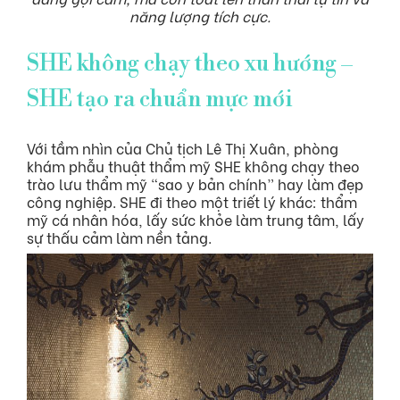
năng lượng tích cực.
SHE không chạy theo xu hướng –
SHE tạo ra chuẩn mực mới
Với tầm nhìn của Chủ tịch Lê Thị Xuân, phòng
khám phẫu thuật thẩm mỹ SHE không chạy theo
trào lưu thẩm mỹ “sao y bản chính” hay làm đẹp
công nghiệp. SHE đi theo một triết lý khác: thẩm
mỹ cá nhân hóa, lấy sức khỏe làm trung tâm, lấy
sự thấu cảm làm nền tảng.