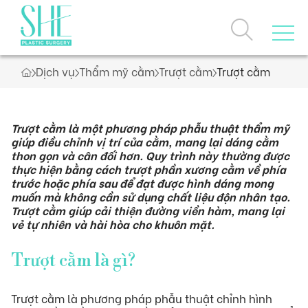
Dịch vụ
Thẩm mỹ cằm
Trượt cằm
Trượt cằm
Trang chủ
Về chúng tôi
Trượt cằm là một phương pháp phẫu thuật thẩm mỹ
giúp điều chỉnh vị trí của cằm, mang lại dáng cằm
thon gọn và cân đối hơn. Quy trình này thường được
thực hiện bằng cách trượt phần xương cằm về phía
Dịch vụ
trước hoặc phía sau để đạt được hình dáng mong
muốn mà không cần sử dụng chất liệu độn nhân tạo.
Câu chuyện thương hiệu
Trượt cằm giúp cải thiện đường viền hàm, mang lại
Giải thưởng, chứng nhận
vẻ tự nhiên và hài hòa cho khuôn mặt.
Loyalty Program
Dịch vụ nổi bật
Trượt cằm là gì?
Ưu đãi
Danh sách dịch vụ
Trượt cằm là phương pháp phẫu thuật chỉnh hình
Khách hàng thực tế