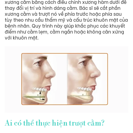
xương cằm bằng cách điều chỉnh xương hàm dưới để
thay đổi vị trí và hình dáng cằm. Bác sĩ sẽ cắt phần
xương cằm và trượt nó về phía trước hoặc phía sau
Hỗ trợ khách hàng
tùy theo nhu cầu thẩm mỹ và cấu trúc khuôn mặt của
bệnh nhân. Quy trình này giúp khắc phục các khuyết
điểm như cằm lẹm, cằm ngắn hoặc không cân xứng
với khuôn mặt.
Tin Tức
Liên hệ
Ai có thể thực hiện trượt cằm?