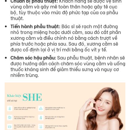
Chuẩn bị phẫu thuật:
Khách hàng sẽ được vệ sinh
vùng cằm và gây mê toàn thân hoặc gây tê cục
bộ, tùy thuộc vào mức độ phức tạp của ca phẫu
thuật.
Tiến hành phẫu thuật:
Bác sĩ sẽ rạch một đường
nhỏ trong miệng hoặc dưới cằm, sau đó cắt phần
xương cằm và điều chỉnh nó bằng cách trượt về
phía trước hoặc phía sau. Sau đó, xương cằm sẽ
được cố định lại ở vị trí mới bằng ốc vít y tế.
Chăm sóc hậu phẫu:
Sau phẫu thuật, bệnh nhân sẽ
được hướng dẫn cách chăm sóc vùng cằm và uống
thuốc kháng sinh để giảm thiểu sưng và nguy cơ
nhiễm trùng.