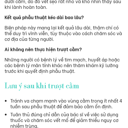
dưới cằm, do đó vết sẹo rất nhỏ và khó nhìn thấy sau
khi lành hoàn toàn.
Kết quả phẫu thuật kéo dài bao lâu?
Biện pháp này mang lại kết quả lâu dài, thậm chí có
thể duy trì vĩnh viễn, tùy thuộc vào cách chăm sóc và
cơ địa của từng người.
Ai không nên thực hiện trượt cằm?
Những người có bệnh lý về tim mạch, huyết áp hoặc
các bệnh lý mãn tính khác nên thăm khám kỹ lưỡng
trước khi quyết định phẫu thuật.
Lưu ý sau khi trượt cằm
Tránh va chạm mạnh vào vùng cằm trong ít nhất 4
tuần sau phẫu thuật để đảm bảo cằm ổn định.
Tuân thủ đúng chỉ dẫn của bác sĩ về việc sử dụng
thuốc và chăm sóc vết mổ để giảm thiểu nguy cơ
nhiễm trùng.