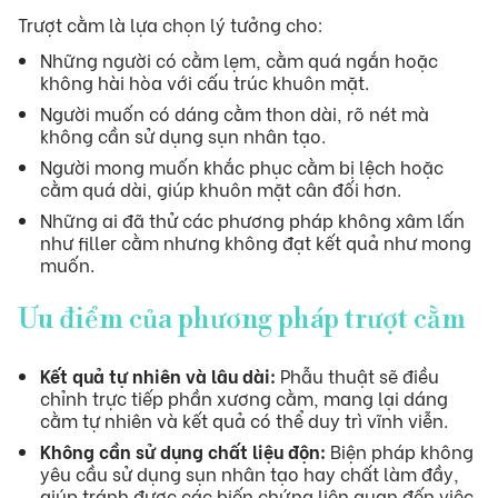
Trượt cằm là lựa chọn lý tưởng cho:
Những người có cằm lẹm, cằm quá ngắn hoặc
không hài hòa với cấu trúc khuôn mặt.
Người muốn có dáng cằm thon dài, rõ nét mà
không cần sử dụng sụn nhân tạo.
Người mong muốn khắc phục cằm bị lệch hoặc
cằm quá dài, giúp khuôn mặt cân đối hơn.
Những ai đã thử các phương pháp không xâm lấn
như filler cằm nhưng không đạt kết quả như mong
muốn.
Ưu điểm của phương pháp trượt cằm
Kết quả tự nhiên và lâu dài:
Phẫu thuật sẽ điều
chỉnh trực tiếp phần xương cằm, mang lại dáng
cằm tự nhiên và kết quả có thể duy trì vĩnh viễn.
Không cần sử dụng chất liệu độn:
Biện pháp không
yêu cầu sử dụng sụn nhân tạo hay chất làm đầy,
giúp tránh được các biến chứng liên quan đến việc