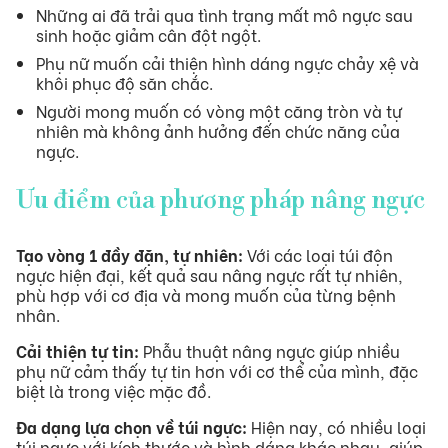
Những ai đã trải qua tình trạng mất mô ngực sau
sinh hoặc giảm cân đột ngột.
Phụ nữ muốn cải thiện hình dáng ngực chảy xệ và
khôi phục độ săn chắc.
Người mong muốn có vòng một căng tròn và tự
nhiên mà không ảnh hưởng đến chức năng của
ngực.
Ưu điểm của phương pháp nâng ngực
Tạo vòng 1 đầy đặn, tự nhiên:
Với các loại túi độn
ngực hiện đại, kết quả sau nâng ngực rất tự nhiên,
phù hợp với cơ địa và mong muốn của từng bệnh
nhân.
Cải thiện tự tin:
Phẫu thuật nâng ngực giúp nhiều
phụ nữ cảm thấy tự tin hơn với cơ thể của mình, đặc
biệt là trong việc mặc đồ.
Đa dạng lựa chọn về túi ngực:
Hiện nay, có nhiều loại
túi ngực với kích thước và hình dáng khác nhau, giúp