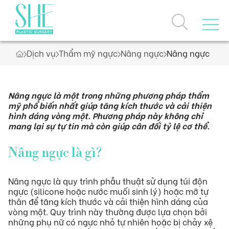
Dịch vụ
Thẩm mỹ ngực
Nâng ngực
Nâng ngực
Trang chủ
Về chúng tôi
Nâng ngực là một trong những phương pháp thẩm
mỹ phổ biến nhất giúp tăng kích thước và cải thiện
hình dáng vòng một. Phương pháp này không chỉ
mang lại sự tự tin mà còn giúp cân đối tỷ lệ cơ thể.
Dịch vụ
Nâng ngực là gì?
Câu chuyện thương hiệu
Giải thưởng, chứng nhận
Nâng ngực là quy trình phẫu thuật sử dụng túi độn
Loyalty Program
Dịch vụ nổi bật
ngực (silicone hoặc nước muối sinh lý) hoặc mỡ tự
Ưu đãi
thân để tăng kích thước và cải thiện hình dáng của
vòng một. Quy trình này thường được lựa chọn bởi
Danh sách dịch vụ
những phụ nữ có ngực nhỏ tự nhiên hoặc bị chảy xệ
Khách hàng thực tế