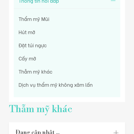
Thông tin hỏi đáp
Hỗ trợ khách hàng
Thẩm mỹ Mũi
Hút mỡ
Tin Tức
Đặt túi ngực
Liên hệ
Cấy mỡ
Thẫm mỹ khác
Dịch vụ thẩm mỹ không xâm lấn
Thẫm mỹ khác
Đang cập nhật ...