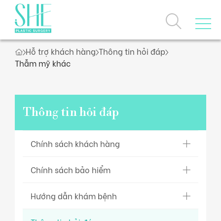
Hỗ trợ khách hàng
Thông tin hỏi đáp
Trang chủ
Thẫm mỹ khác
Về chúng tôi
Thông tin hỏi đáp
Dịch vụ
Chính sách khách hàng
Câu chuyện thương hiệu
Giải thưởng, chứng nhận
Chính sách bảo hiểm
Loyalty Program
Dịch vụ nổi bật
Ưu đãi
Hướng dẫn khám bệnh
Danh sách dịch vụ
Khách hàng thực tế