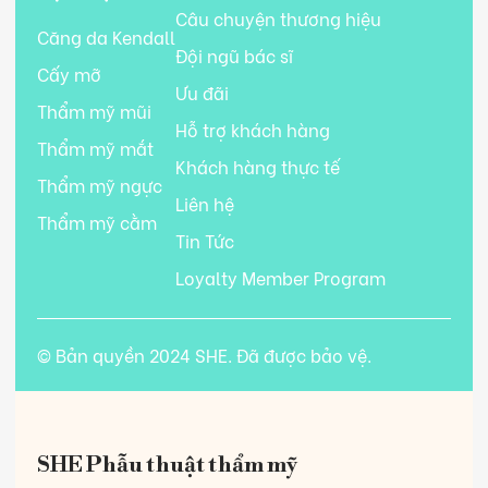
Câu chuyện thương hiệu
Căng da Kendall
Đội ngũ bác sĩ
Cấy mỡ
Ưu đãi
Thẩm mỹ mũi
Hỗ trợ khách hàng
Thẩm mỹ mắt
Khách hàng thực tế
Thẩm mỹ ngực
Liên hệ
Thẩm mỹ cằm
Tin Tức
Loyalty Member Program
© Bản quyền 2024 SHE. Đã được bảo vệ.
SHE Phẫu thuật thẩm mỹ