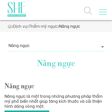
Dịch vụ
Thẩm mỹ ngực
Nâng ngực
Trang chủ
Về chúng tôi
Nâng ngực
Dịch vụ
Câu chuyện thương hiệu
Giải thưởng, chứng nhận
Nâng ngực
Loyalty Program
Dịch vụ nổi bật
Ưu đãi
Nâng ngực là một trong những phương pháp thẩm
mỹ phổ biến nhất giúp tăng kích thước và cải thiện
Danh sách dịch vụ
hình dáng vòng một.
Khách hàng thực tế