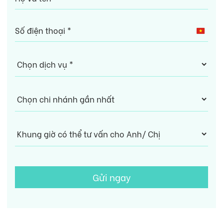
Vietn
+84
Gửi ngay