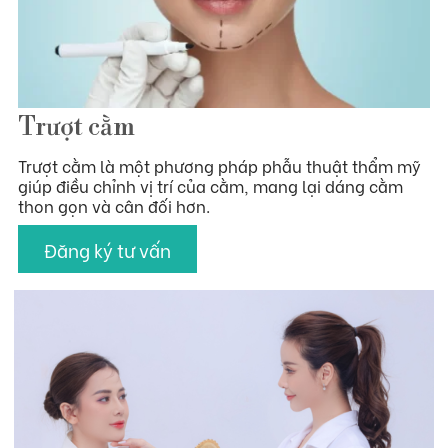
Hỗ trợ khách hàng
Trượt cằm
Tin Tức
Trượt cằm là một phương pháp phẫu thuật thẩm mỹ
giúp điều chỉnh vị trí của cằm, mang lại dáng cằm
Liên hệ
thon gọn và cân đối hơn.
Đăng ký tư vấn