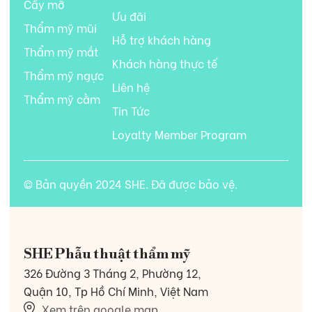
Cấy mỡ
Ưu đãi
Thẩm mỹ mũi
Hỗ trợ khách hàng
Thẩm mỹ mắt
Khách hàng thực tế
Thẩm mỹ ngực
Liên hệ
Thẩm mỹ cằm
Tin Tức
Loyalty Member Program
© Bản quyền 2024 SHE. Đã được bảo vệ.
SHE Phẫu thuật thẩm mỹ
326 Đường 3 Tháng 2, Phường 12,
Quận 10, Tp Hồ Chí Minh, Việt Nam
Xem trên google map