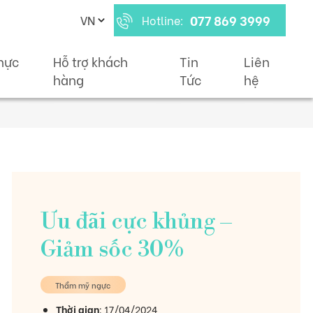
077 869 3999
Hotline:
hực
Hỗ trợ khách
Tin
Liên
hàng
Tức
hệ
Ưu đãi cực khủng –
Giảm sốc 30%
Thẩm mỹ ngực
Thời gian
: 17/04/2024