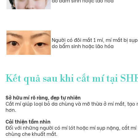
do bẩm sinh hoặc lão hóa
Người có đôi mắt 1 mí, mí mắt bị sụp
do bẩm sinh hoặc lão hóa
Kết quả sau khi cắt mí tại SH
Sở hữu mí rõ ràng, đẹp tự nhiên
Cắt mí giúp loại bỏ da chùng và mỡ thừa ở mí mắt, tạo n
hơn.
Cải thiện tầm nhìn
Đối với những người có mí lót hoặc mí sụp nặng, cắt mí 
chùng che khuất mắt.