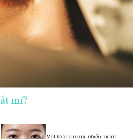
ắt mí?
Mắt không rõ mí, nhiều mí lót