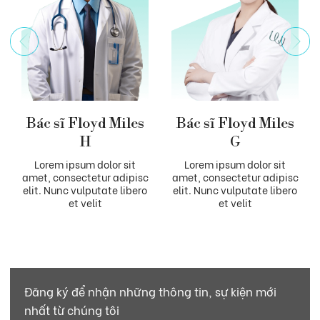
Bác sĩ Floyd Miles
Bác sĩ Floyd Miles
H
G
Lorem ipsum dolor sit
Lorem ipsum dolor sit
amet, consectetur adipisc
amet, consectetur adipisc
elit. Nunc vulputate libero
elit. Nunc vulputate libero
et velit
et velit
Đăng ký để nhận những thông tin, sự kiện mới
nhất từ chúng tôi