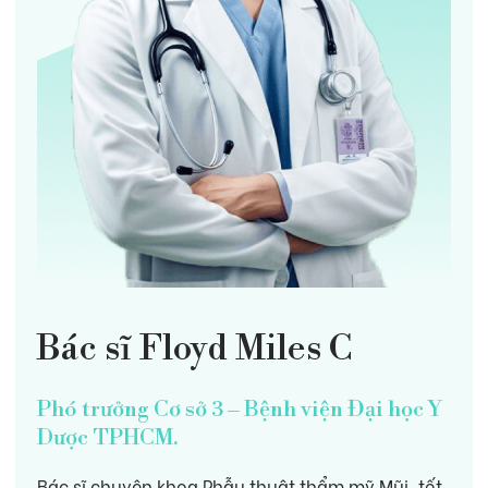
Hỗ trợ khách hàng
Tin Tức
Liên hệ
Bác sĩ Floyd Miles C
Phó trưởng Cơ sở 3 – Bệnh viện Đại học Y
Dược TPHCM.
Bác sĩ chuyên khoa Phẫu thuật thẩm mỹ Mũi, tốt